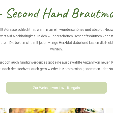
n - Second Hand Brautmo
ch DIE Adresse schlechthin, wenn man ein wunderschönes und absolut Neu
ert auf Nachhaltigkeit. In den wunderschönen Geschäftsräumen kannst d
en. Die beiden sind mit jeder Menge Herzblut dabei und lassen die Klei
werden.
 jedoch auch fündig werden: es gibt eine ausgewählte Anzahl von neuen Kl
en nach der Hochzeit auch gern wieder in Kommission genommen - der Nach
Zur Website von Love it. Again